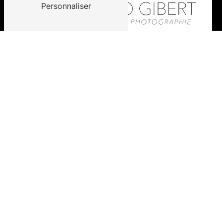
Personnaliser
14 Avenue Philippe Dufour 63300 Thiers
06 83 82 49 69
|
04 73 51 08 15
studio.gibert@wanadoo.fr
Plan du site
Accueil-old
Accueil
Photo d'art
Contact
Packshot produits
Photos d'ambiance